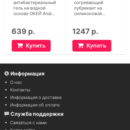
антибактериальный
согревающий
гель на водной
лубрикант на
основе ОКЕЙ Anal
силиконовой
(50 г)
основе Cosmo
Vibro (50 г)
639 р.
1247 р.
Купить
Купить
Информация
О нас
Контакты
Информация о доставке
Информация об оплате
Служба поддержки
Связаться с нами