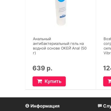
Анальный
Воз
антибактериальный гель на
сог
водной основе ОКЕЙ Anal (50
сил
г)
Vibr
639 р.
12
Купить
Информация
Сл