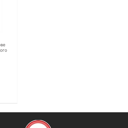
ове
ного