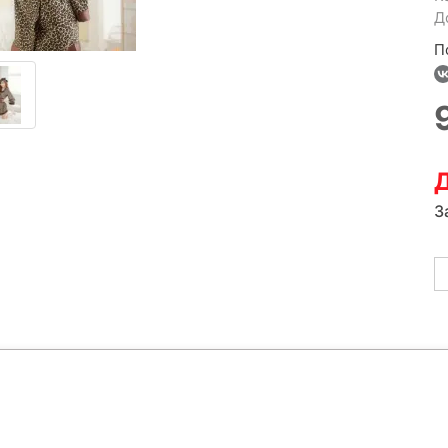
Д
П
Д
З