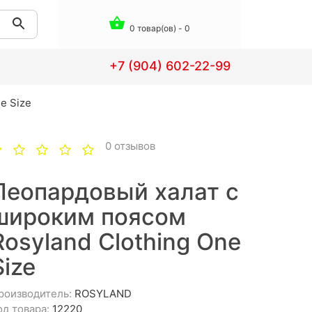
0 товар(ов) - 0
+7 (904) 602-22-99
e Size
0 отзывов
Леопардовый халат с
широким поясом
Rosyland Clothing One
Size
роизводитель:
ROSYLAND
од товара:
12220