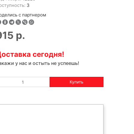
оступность:
3
оделись с партнером
915
р.
оставка сегодня!
акажи у нас и остыть не успеешь!
Купить