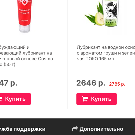
буждающий и
Лубрикант на водной осн
ревающий лубрикант на
с ароматом груши и зеле
иконовой основе Cosmo
чая TOKO 165 мл.
o (50 г)
47 р.
2646 р.
2785 р.
Купить
Купить
ужба поддержки
Дополнительно