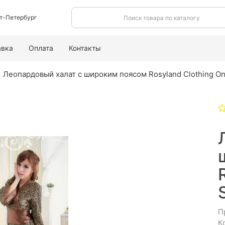
т-Петербург
авка
Оплата
Контакты
Леопардовый халат с широким поясом Rosyland Clothing On
П
К