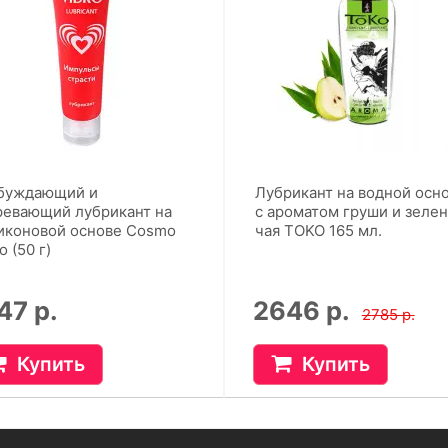
буждающий и
Лубрикант на водной осн
ревающий лубрикант на
с ароматом груши и зеле
иконовой основе Cosmo
чая TOKO 165 мл.
o (50 г)
47 р.
2646 р.
2785 р.
Купить
Купить