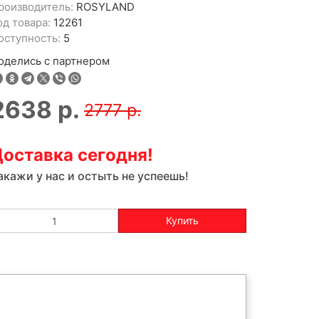
роизводитель:
ROSYLAND
од товара:
12261
оступность:
5
оделись с партнером
2638
р.
2777 р.
оставка сегодня!
акажи у нас и остыть не успеешь!
Купить