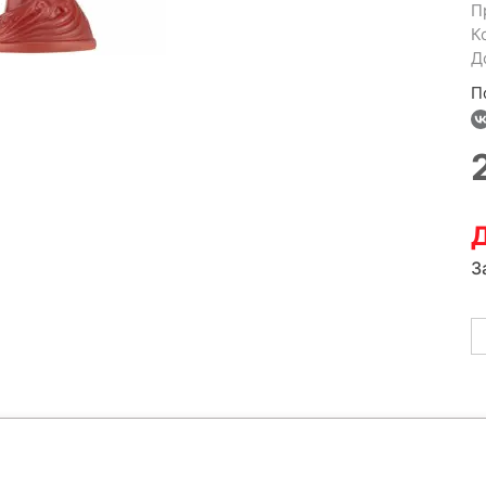
П
К
Д
П
Д
З