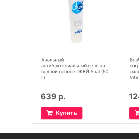
Анальный
Воз
антибактериальный гель на
сог
водной основе ОКЕЙ Anal (50
сил
г)
Vibr
639 р.
12
Купить