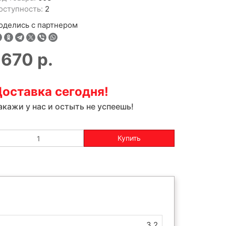
оступность:
2
оделись с партнером
1670
р.
оставка сегодня!
акажи у нас и остыть не успеешь!
Купить
3.2