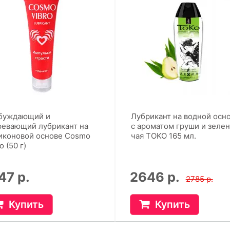
буждающий и
Лубрикант на водной осн
ревающий лубрикант на
с ароматом груши и зеле
иконовой основе Cosmo
чая TOKO 165 мл.
o (50 г)
47 р.
2646 р.
2785 р.
Купить
Купить